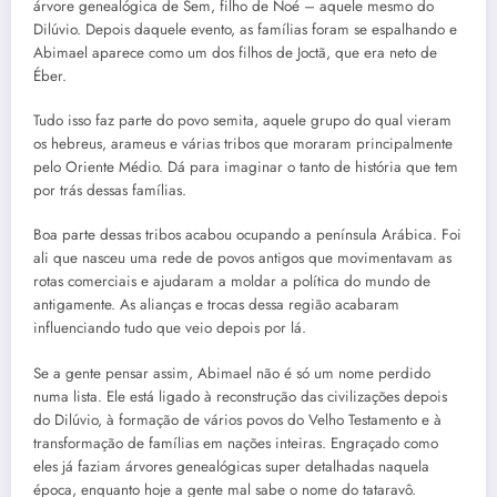
árvore genealógica de Sem, filho de Noé – aquele mesmo do
Dilúvio. Depois daquele evento, as famílias foram se espalhando e
Abimael aparece como um dos filhos de Joctã, que era neto de
Éber.
Tudo isso faz parte do povo semita, aquele grupo do qual vieram
os hebreus, arameus e várias tribos que moraram principalmente
pelo Oriente Médio. Dá para imaginar o tanto de história que tem
por trás dessas famílias.
Boa parte dessas tribos acabou ocupando a península Arábica. Foi
ali que nasceu uma rede de povos antigos que movimentavam as
rotas comerciais e ajudaram a moldar a política do mundo de
antigamente. As alianças e trocas dessa região acabaram
influenciando tudo que veio depois por lá.
Se a gente pensar assim, Abimael não é só um nome perdido
numa lista. Ele está ligado à reconstrução das civilizações depois
do Dilúvio, à formação de vários povos do Velho Testamento e à
transformação de famílias em nações inteiras. Engraçado como
eles já faziam árvores genealógicas super detalhadas naquela
época, enquanto hoje a gente mal sabe o nome do tataravô.