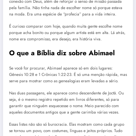
conexão com Deus, além de reforçar o senso de missão passada
pela família. Não tinha nada de escolher nome só porque estava
na moda. Era uma espécie de “profecia” para a vida inteira.
É curioso comparar com hoje, quando muita gente escolhe nome
porque acha bonito ou porque algum artista está em alta. Lá atrás,
nome era compromisso, era desejo, era história viva.
O que a Bíblia diz sobre Abimael
Se você for procurar, Abimael aparece só em dois lugares:
Gênesis 10:28 e 1 Crônicas 1:22-23. É só uma menção rápida, mas
serve para mostrar como as genealogias eram levadas a sério.
Nas duas passagens, ele aparece como descendente de Joctã. Ou
seja, é o mesmo registro repetido em livros diferentes, só para
garantir que ninguém esquecesse o nome. Meio parecido com
aqueles documentos antigos que a gente carimba várias vezes.
Essas listas não são só burocracia. Elas mostram como cada grupo
se tornou um povo, com costumes, línguas e jeitos próprios. Tudo