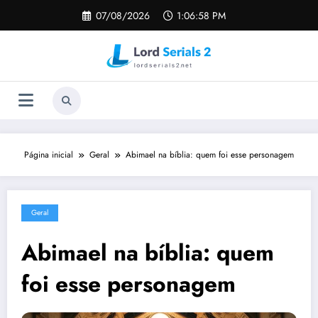
Pular
07/08/2026
1:06:59 PM
para
o
conteúdo
Página inicial
Geral
Abimael na bíblia: quem foi esse personagem
Geral
Abimael na bíblia: quem
foi esse personagem