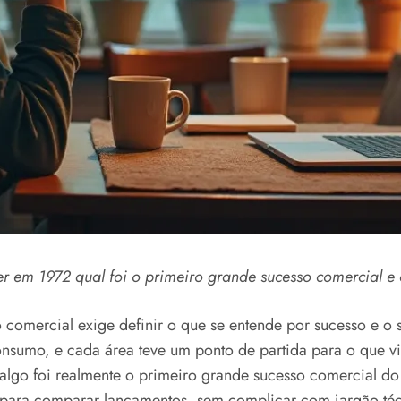
 em 1972 qual foi o primeiro grande sucesso comercial e c
 comercial exige definir o que se entende por sucesso e o
nsumo, e cada área teve um ponto de partida para o que v
se algo foi realmente o primeiro grande sucesso comercial d
s para comparar lançamentos, sem complicar com jargão téc