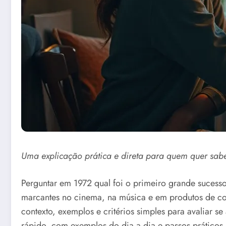
Uma explicação prática e direta para quem quer saber
Perguntar em 1972 qual foi o primeiro grande sucesso
marcantes no cinema, na música e em produtos de co
contexto, exemplos e critérios simples para avaliar 
rápido, com exemplos do dia a dia e passos prático