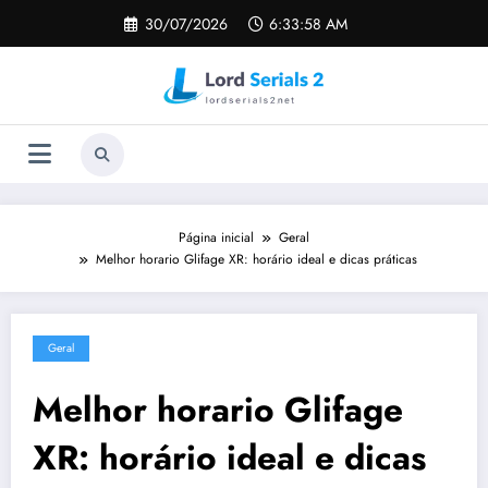
Pular
30/07/2026
6:33:59 AM
para
o
conteúdo
Página inicial
Geral
Melhor horario Glifage XR: horário ideal e dicas práticas
Geral
Melhor horario Glifage
XR: horário ideal e dicas